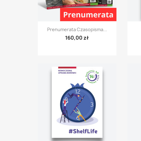
Szybki podgląd

Prenumerata Czasopisma...
160,00 zł