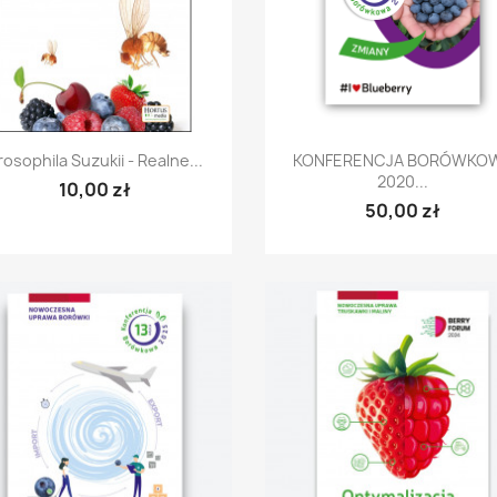
Szybki podgląd
Szybki podgląd


rosophila Suzukii - Realne...
KONFERENCJA BORÓWKO
2020...
10,00 zł
50,00 zł