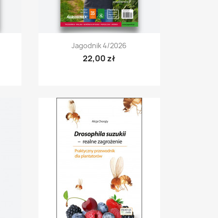
Szybki podgląd

Jagodnik 4/2026
22,00 zł