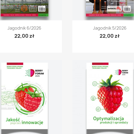
Szybki podgląd
Szybki podgląd


Jagodnik 6/2026
Jagodnik 5/2026
22,00 zł
22,00 zł