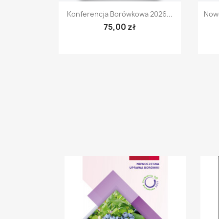
Szybki podgląd

Konferencja Borówkowa 2026...
Nowo
75,00 zł