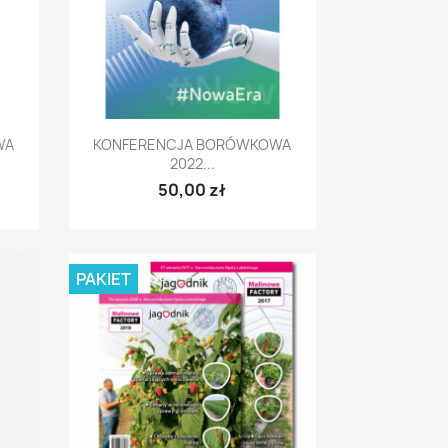
Szybki podgląd

WA
KONFERENCJA BORÓWKOWA
2022...
50,00 zł
PAKIET