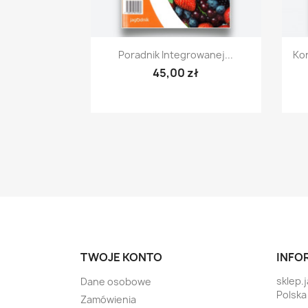
Szybki podgląd

Poradnik Integrowanej...
Kon
45,00 zł
TWOJE KONTO
INFO
sklep.
Dane osobowe
Polska
Zamówienia