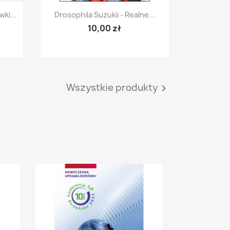
Szybki podgląd

ki...
Drosophila Suzukii - Realne...
10,00 zł
Wszystkie produkty
