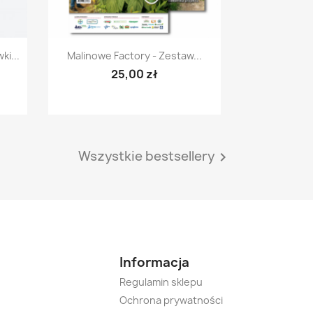
Szybki podgląd

i...
Malinowe Factory - Zestaw...
25,00 zł
Wszystkie bestsellery

Informacja
Regulamin sklepu
Ochrona prywatności