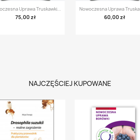
Szybki podgląd
Szybki podgląd


czesna Uprawa Truskawki...
Nowoczesna Uprawa Truskaw
75,00 zł
60,00 zł
NAJCZĘŚCIEJ KUPOWANE