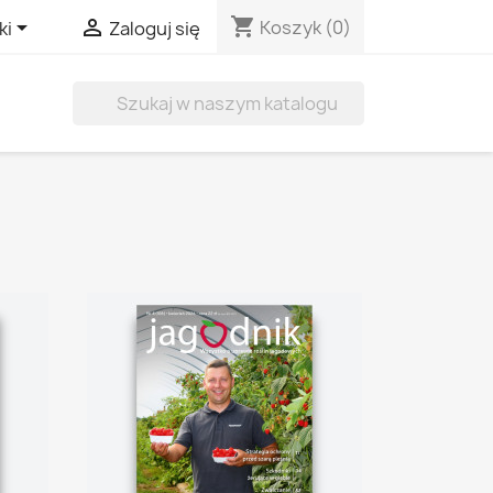
shopping_cart


Koszyk
(0)
ki
Zaloguj się
