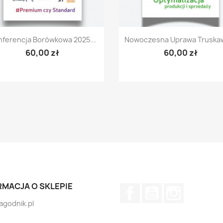
Szybki podgląd
Szybki podgląd


ferencja Borówkowa 2025...
Nowoczesna Uprawa Truskawk
60,00 zł
60,00 zł
RMACJA O SKLEPIE
Facebook
YouTube
Instagram
jagodnik.pl