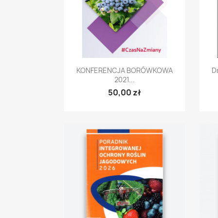
Szybki podgląd

KONFERENCJA BORÓWKOWA
D
2021...
50,00 zł