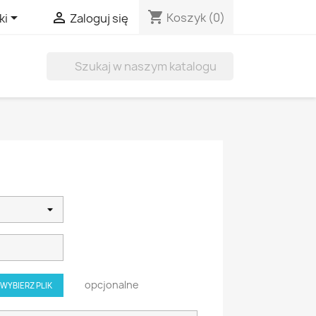
shopping_cart


Koszyk
(0)
ki
Zaloguj się

opcjonalne
WYBIERZ PLIK