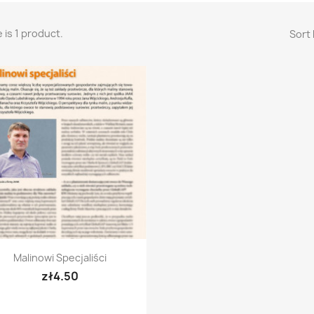
 is 1 product.
Sort 
Quick view

Malinowi Specjaliści
zł4.50