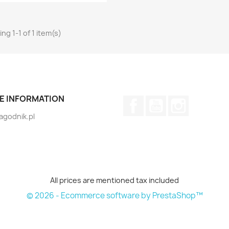
ng 1-1 of 1 item(s)
E INFORMATION
Facebook
YouTube
Instagram
jagodnik.pl
All prices are mentioned tax included
© 2026 - Ecommerce software by PrestaShop™