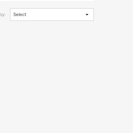

by:
Select