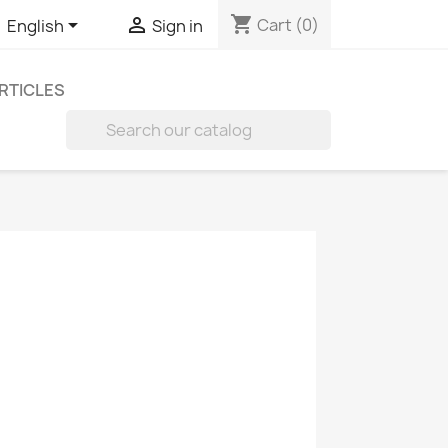
shopping_cart


Cart
(0)
English
Sign in
RTICLES
