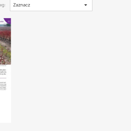

wg:
Zaznacz