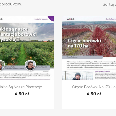
2 produktów.
Sortuj 
Szybki podgląd
Szybki podgląd


Jakie Są Nasze Plantacje...
Cięcie Borówki Na 170 Ha
4,50 zł
4,50 zł