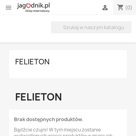
shopping_cart


(0)
FELIETON
FELIETON
Brak dostępnych produktów.
Bądźcie czujni! W tym miejscu zostanie
wyświetlonych więcej produktów w miarę ich