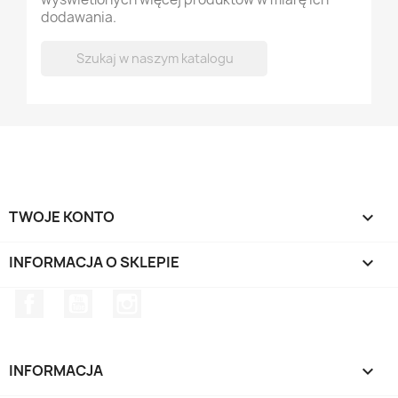
dodawania.

TWOJE KONTO

INFORMACJA O SKLEPIE
keyboard_arrow_down
Facebook
YouTube
Instagram
INFORMACJA
