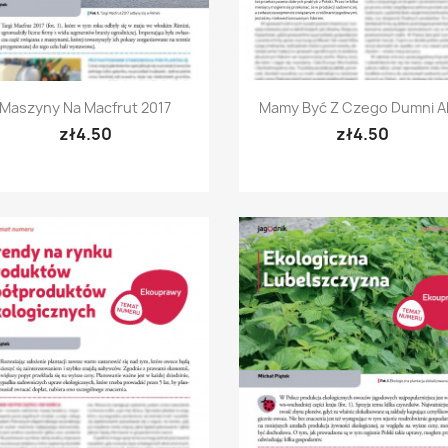
Quick view
Quick view


Maszyny Na Macfrut 2017
Mamy Być Z Czego Dumni A
zł4.50
zł4.50