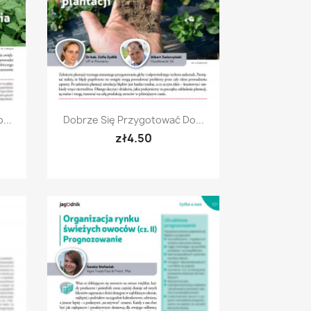
Quick view

...
Dobrze Się Przygotować Do...
zł4.50