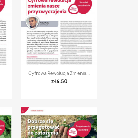
Quick view

Cyfrowa Rewolucja Zmienia...
zł4.50