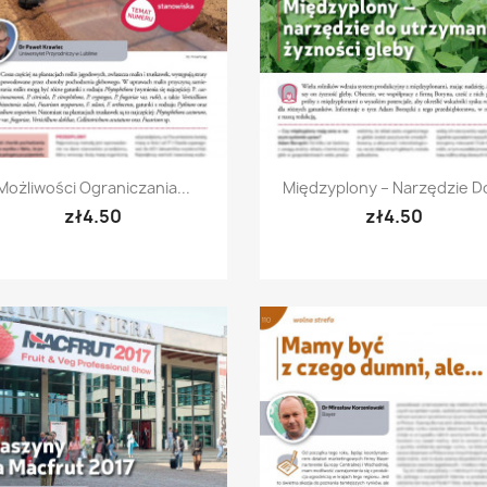
Quick view
Quick view


Możliwości Ograniczania...
Międzyplony – Narzędzie Do
zł4.50
zł4.50