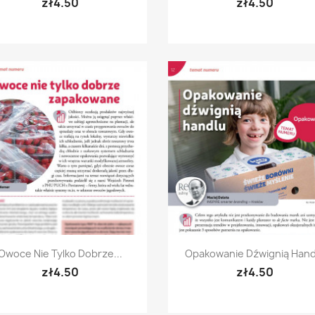
zł4.50
zł4.50
Quick view
Quick view


Owoce Nie Tylko Dobrze...
Opakowanie Dźwignią Hand
zł4.50
zł4.50