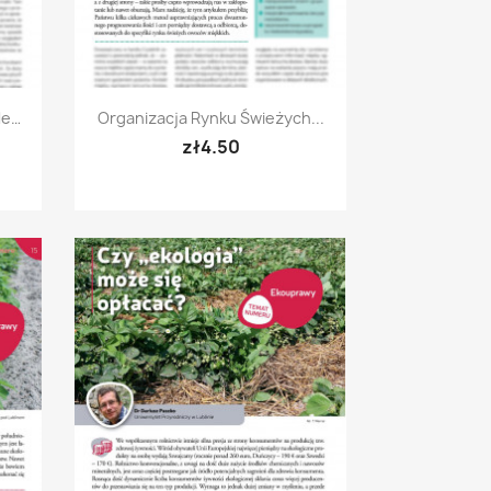
Quick view

le…
Organizacja Rynku Świeżych...
zł4.50