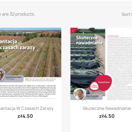
 are 32 products.
Sort 
Quick view
Quick view


lantacja W Czasach Zarazy
Skuteczne Nawadnianie
zł4.50
zł4.50