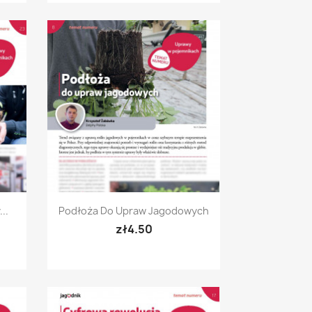
Quick view

..
Podłoża Do Upraw Jagodowych
zł4.50