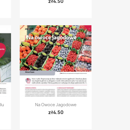
zł4.50
Quick view

lu
Na Owoce Jagodowe
zł4.50