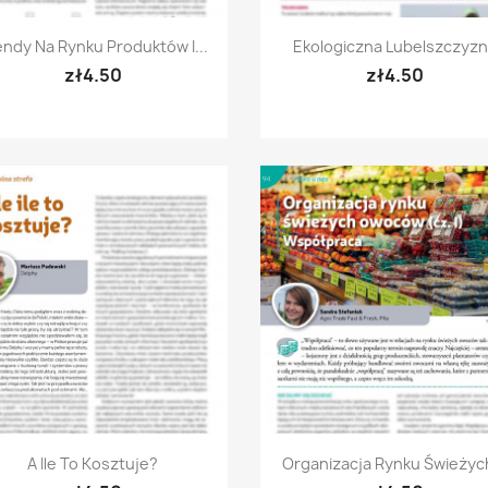
Quick view
Quick view


endy Na Rynku Produktów I...
Ekologiczna Lubelszczyz
zł4.50
zł4.50
Quick view
Quick view


A Ile To Kosztuje?
Organizacja Rynku Świeżych