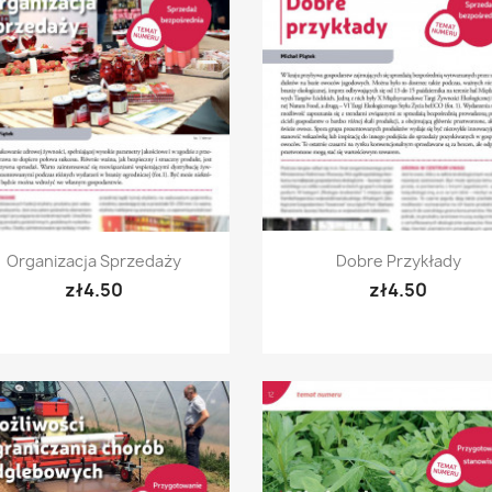
Quick view
Quick view


Organizacja Sprzedaży
Dobre Przykłady
zł4.50
zł4.50