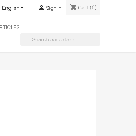
shopping_cart


Cart
(0)
English
Sign in
RTICLES
