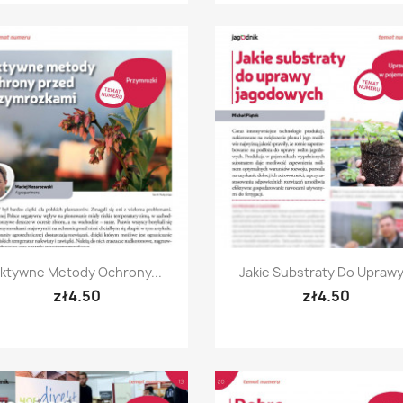
Quick view
Quick view


ktywne Metody Ochrony...
Jakie Substraty Do Uprawy.
zł4.50
zł4.50