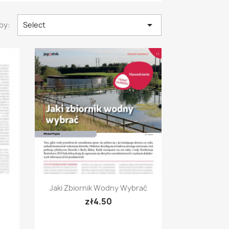

by:
Select
Quick view

Jaki Zbiornik Wodny Wybrać
zł4.50