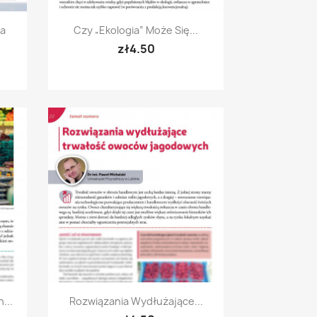
Quick view

na
Czy „ekologia” Może Się...
zł4.50
Quick view

...
Rozwiązania Wydłużające...