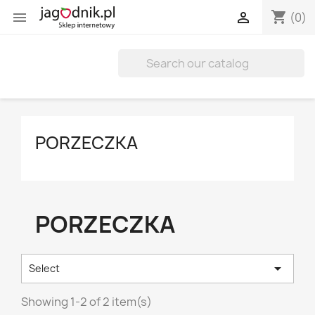
shopping_cart


(0)
PORZECZKA
PORZECZKA

Select
Showing 1-2 of 2 item(s)