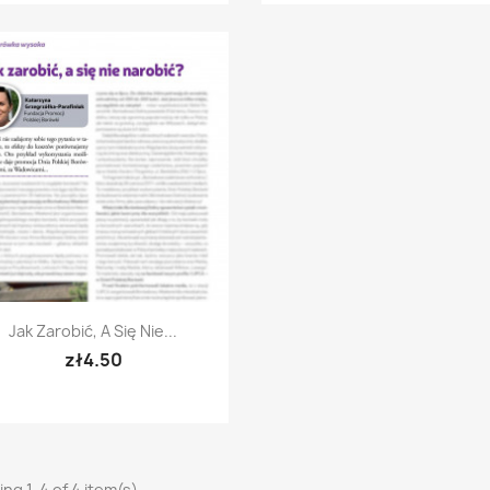
Quick view

Jak Zarobić, A Się Nie...
zł4.50
ng 1-4 of 4 item(s)