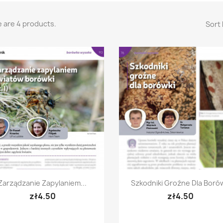
 are 4 products.
Sort 
Quick view
Quick view


Zarządzanie Zapylaniem...
Szkodniki Groźne Dla Boró
zł4.50
zł4.50