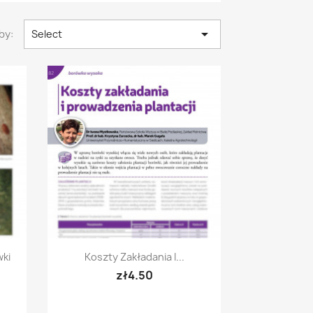

by:
Select
Quick view

wki
Koszty Zakładania I...
zł4.50