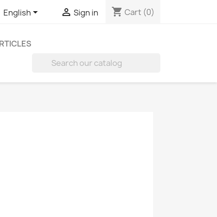
shopping_cart


Cart
(0)
English
Sign in
RTICLES
