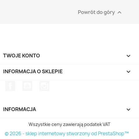
Powrót do góry

TWOJE KONTO

INFORMACJA O SKLEPIE
keyboard_arrow_down
Facebook
YouTube
Instagram
INFORMACJA

Wszystkie ceny zawierają podatek VAT
© 2026 - sklep internetowy stworzony od PrestaShop™