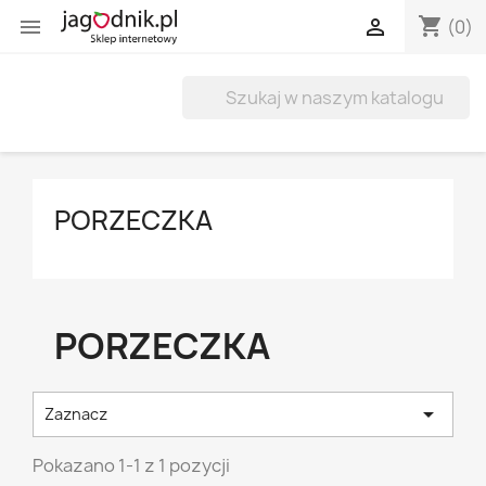
shopping_cart


(0)
PORZECZKA
PORZECZKA

Zaznacz
Pokazano 1-1 z 1 pozycji