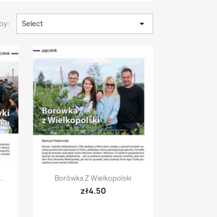

by:
Select
Quick view

..
Borówka Z Wielkopolski
zł4.50