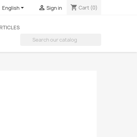
shopping_cart


Cart
(0)
English
Sign in
RTICLES
