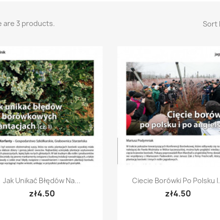
 are 3 products.
Sort 
Quick view
Quick view


Jak Unikać Błędów Na...
Ciecie Borówki Po Polsku I.
zł4.50
zł4.50