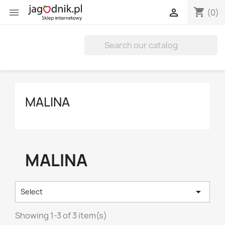
shopping_cart


(0)
MALINA
MALINA

Select
Showing 1-3 of 3 item(s)