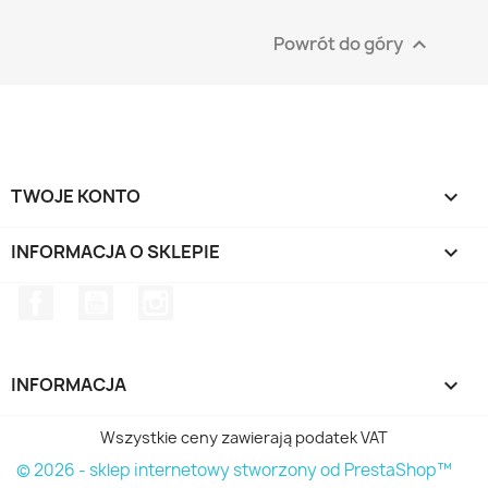
Powrót do góry

TWOJE KONTO

INFORMACJA O SKLEPIE
keyboard_arrow_down
Facebook
YouTube
Instagram
INFORMACJA

Wszystkie ceny zawierają podatek VAT
© 2026 - sklep internetowy stworzony od PrestaShop™