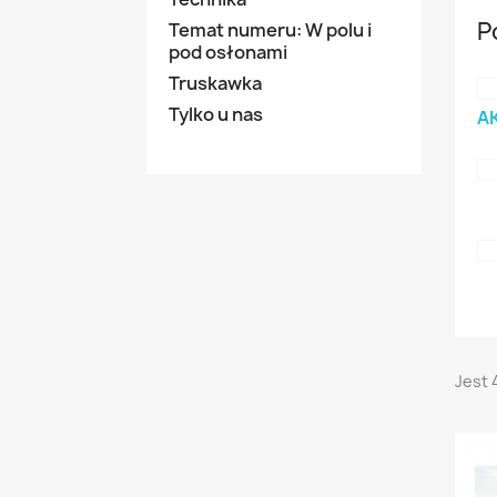
P
Temat numeru: W polu i
pod osłonami
Truskawka
Tylko u nas
A
Jest 