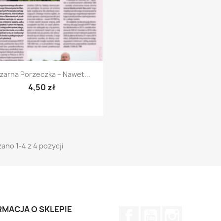
Szybki podgląd

zarna Porzeczka – Nawet...
4,50 zł
ano 1-4 z 4 pozycji
RMACJA O SKLEPIE
Facebook
YouTube
Instagram