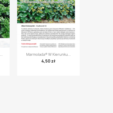
Szybki podgląd

..
Marmolada® W Kierunku...
4,50 zł