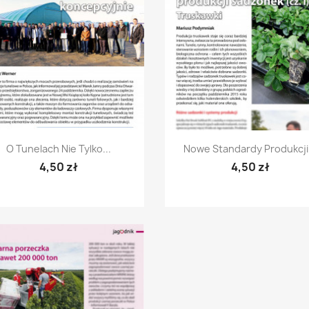
Szybki podgląd
Szybki podgląd


O Tunelach Nie Tylko...
Nowe Standardy Produkcji.
4,50 zł
4,50 zł